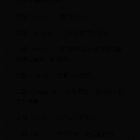
不容存在的人或事。
顽敌（wán dí）：顽固的敌人
公敌（gōng dí）：（名）共同的敌人。
天敌（tiān dí）：自然界中某种动物专门捕
食或危害另一种动物。
忾敌（kài dí）：犹言同仇敌忾。
尝敌（cháng dí）：亦作'嘗敌'。试探敌人实
力的强弱。
宿敌（sù dí）：久已存在的敌人。
妒敌（dù dí）：亦作'妒敌'。相忌恨的敌