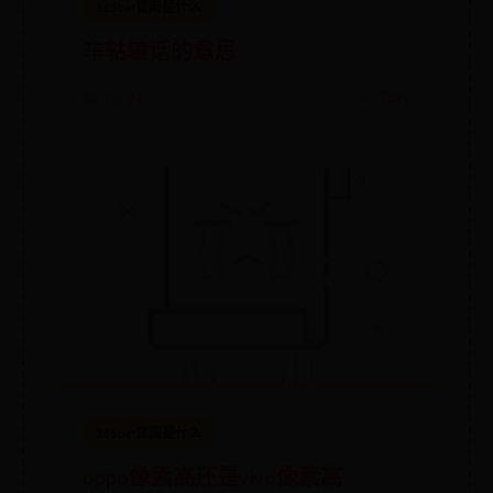
365bet官网是什么
车轱辘话的意思
📅 10-24
👀 7449
365bet官网是什么
oppo像素高还是vivo像素高