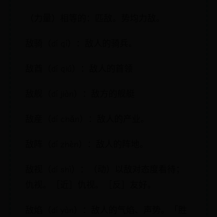
（力量）相等的：匹敌。势均力敌。
敌骑（dí qí）：敌人的骑兵。
敌酋（dí qiú）：敌人的首领
敌舰（dí jiàn）：敌方的舰艇
敌産（dí chǎn）：敌人的产业。
敌阵（dí zhèn）：敌人的阵地。
敌视（dí shì）：（动）以敌对态度看待；
仇视。［近］仇视。［反］友好。
敌焰（dí yàn）：敌人的气焰、声势。「胜