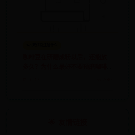
365双试投注是什么
咖啡豆在研磨成粉以后，还能放
多久？为什么最好不要预磨咖啡
豆？它跟新鲜咖啡有什么区别？
📅 01-19
👀 7087
🌟 友情链接