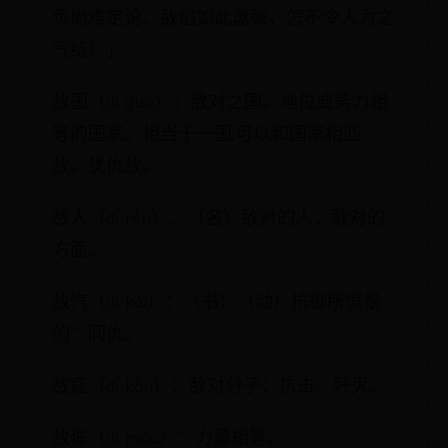
负尚难定论，敌焰如此嚣张，怎不令人为之
气结！」
敌国（dí guó）：敌对之国。地位或势力相
等的国家。相当于一国;可以和国家相匹
敌。犹仇敌。
敌人（dí rén）：（名）敌对的人；敌对的
方面。
敌忾（dí kài）：（书）（动）抗御所愤恨
的：同仇。
敌寇（dí kòu）：敌对分子：抗击。歼灭。
敌侔（dí móu）：力量相等。