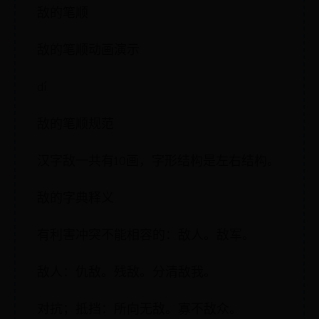
敌的笔顺
敌的笔顺动画演示
dí
敌的笔顺规范
汉字敌一共有10画，字形结构是左右结构。
敌的字典释义
有利害冲突不能相容的：敌人。敌军。
敌人：仇敌。残敌。分清敌我。
对抗；抵挡：所向无敌。寡不敌众。