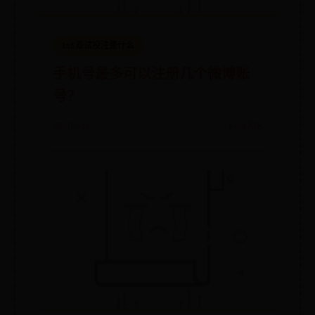
365双试投注是什么
手机号最多可以注册几个微博账
号？
📅 10-14
👀 4738