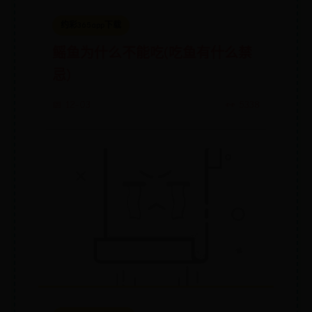
约彩365app下载
鳐鱼为什么不能吃(吃鱼有什么禁
忌)
📅 12-03
👀 5338