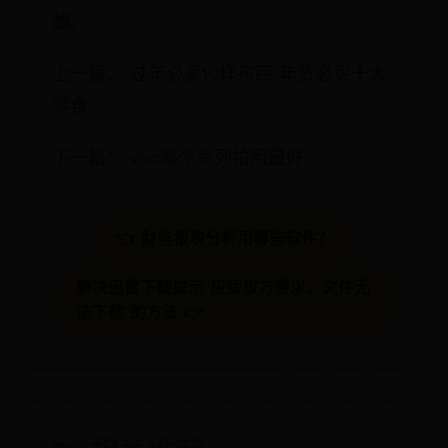
觑。
上一篇： 过年必买10样东西 年货必买十大
零食
下一篇： vivo哪个系列拍照最好
👈 财务报表分析用哪些软件？
解决迅雷下载提示“应版权方要求，文件无
法下载”的方法 👉