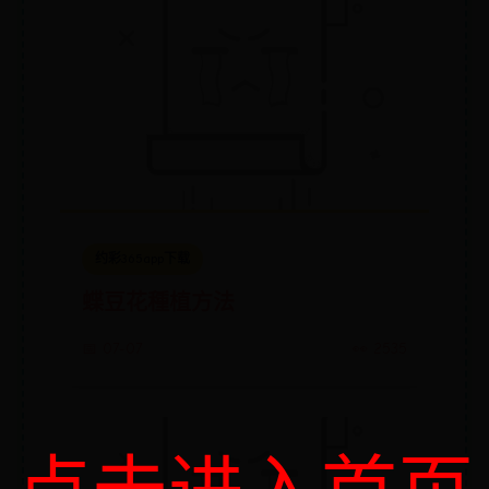
约彩365app下载
蝶豆花種植方法
📅 07-07
👀 2535