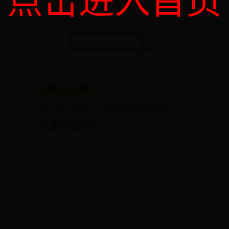
点击进入首页
约彩365app下载
百万车长永久保留的强力坦克！
它真的是好车
📅 07-22
👀 8516