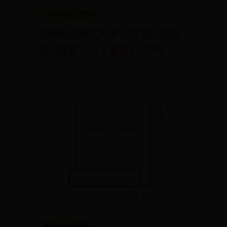
365双试投注是什么
空调除湿模式开多少适宜16度还
是24度高，小于室温4℃节电
📅 07-26
👀 3843
约彩365app下载