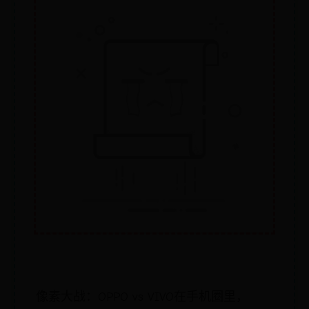
像素大战：OPPO vs VIVO在手机圈里，