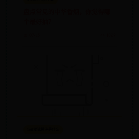
盘点常见的中华香烟，你觉得哪
个最好抽？
📅 07-15
👀 1829
365双试投注是什么