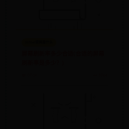
365bet官网是什么
屏幕刷新率多少合适(合适的屏幕
刷新率是多少？)
📅 07-14
👀 1064