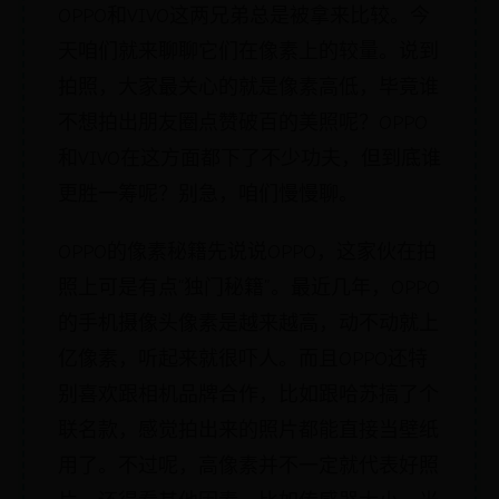
OPPO和VIVO这两兄弟总是被拿来比较。今
天咱们就来聊聊它们在像素上的较量。说到
拍照，大家最关心的就是像素高低，毕竟谁
不想拍出朋友圈点赞破百的美照呢？OPPO
和VIVO在这方面都下了不少功夫，但到底谁
更胜一筹呢？别急，咱们慢慢聊。
OPPO的像素秘籍先说说OPPO，这家伙在拍
照上可是有点“独门秘籍”。最近几年，OPPO
的手机摄像头像素是越来越高，动不动就上
亿像素，听起来就很吓人。而且OPPO还特
别喜欢跟相机品牌合作，比如跟哈苏搞了个
联名款，感觉拍出来的照片都能直接当壁纸
用了。不过呢，高像素并不一定就代表好照