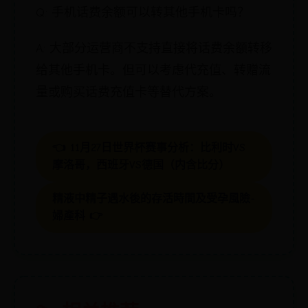
Q: 手机话费余额可以转其他手机卡吗？
A: 大部分运营商不支持直接将话费余额转移
给其他手机卡。但可以考虑代充值、转赠流
量或购买话费充值卡等替代方案。
👈 11月27日世界杯赛事分析：比利时VS
摩洛哥，西班牙VS德国（内含比分）
精液中精子遇水後的存活時間及受孕風險-
婦產科 👉