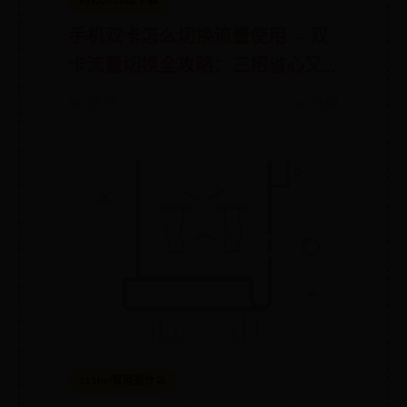
约彩365app下载
手机双卡怎么切换流量使用 – 双
卡流量切换全攻略：三招省心又
省钱
📅 07-17
👀 2557
365bet官网是什么