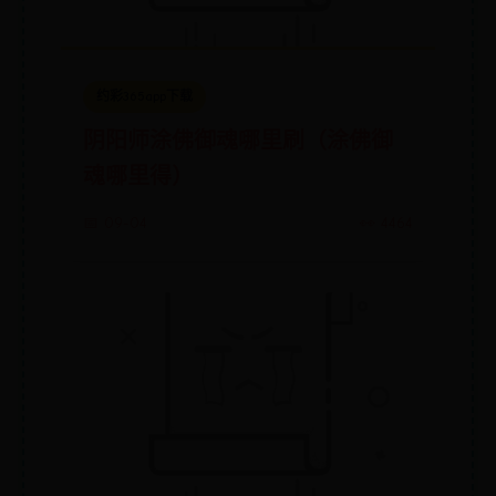
约彩365app下载
阴阳师涂佛御魂哪里刷（涂佛御
魂哪里得）
📅 09-04
👀 4464