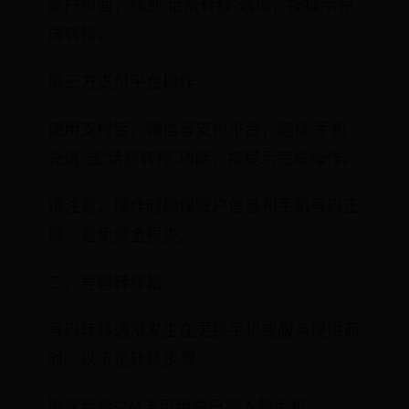
账户页面，找到“话费转移”选项，按提示完
成转移。
第三方支付平台操作：
使用支付宝、微信等支付平台，选择“手机
充值”或“话费转移”功能，按提示完成操作。
请注意，操作时确保账户信息和手机号码正
确，避免资金损失。
二、号码转移篇
号码转移通常发生在更换手机或服务提供商
时。以下是转移步骤：
确保目标SIM卡可用并已插入新手机。