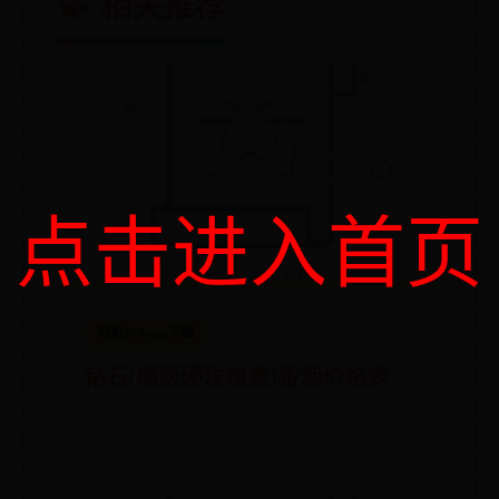
💫 相关推荐
点击进入首页
约彩365app下载
钻石(横版硬玫瑰紫)香烟价格表
📅 07-30
👀 3846