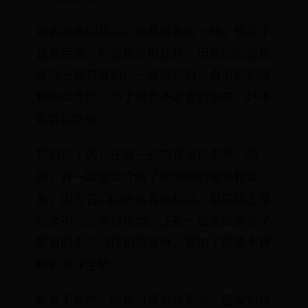
说说吃鱼的禁忌。鱼是鳐鱼的一种，也是不
宜食用的。尽管鱼外形独特，但它们的鳍和
尾巴上都有毒刺，一旦被刺到，会引起剧痛
和中毒反应。为了避免不必要的伤害，好不
要尝试吃鱼。
想到以上的，还有一些内容可以参考。例
如，有一篇文章介绍了如何辨别鳐鱼和鲨
鱼，因为它们的外形有些相似，但实际上是
完全不同的两种鱼类。还有一篇文章讲述了
鳐鱼的生活习性和栖息地，更加了解这个神
秘的海洋生物。
鳐鱼不能吃，吃鱼也是有禁忌的。要保护自