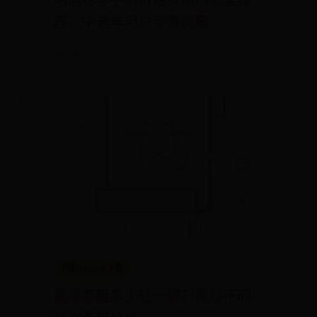
电信老年手机价格及热门机型推
荐，中老年用户专享优惠
📅 08-02
👀 6166
约彩365app下载
直播游艇多少钱一艘？揭秘不同