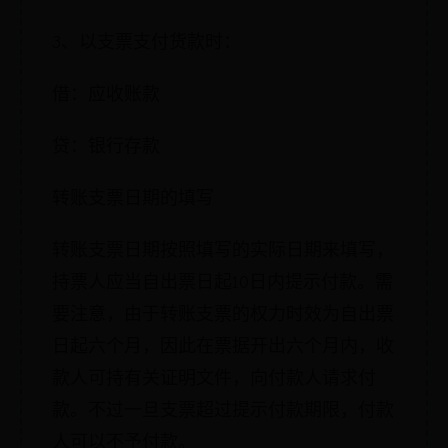
3、以支票支付货款时：
借：应收账款
贷：银行存款
转账支票日期的填写
转账支票日期按照填写的实际日期来填写，
持票人应当自出票日起10日内提示付款。需
要注意，由于转账支票的权力时效为自出票
日起六个月，因此在票据开出六个月内，收
款人可持有关证明文件，向付款人请求付
款。不过一旦支票超过提示付款期限，付款
人可以不予付款。