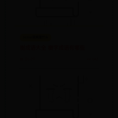
365bet官网是什么
樹成语大全 樹字成语有哪些
📅 06-29
👀 642