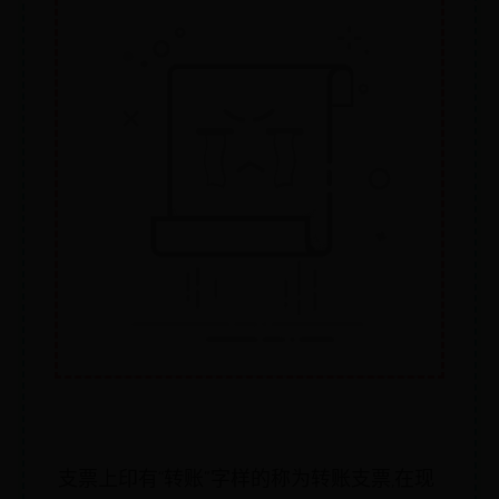
支票上印有“转账”字样的称为转账支票,在现