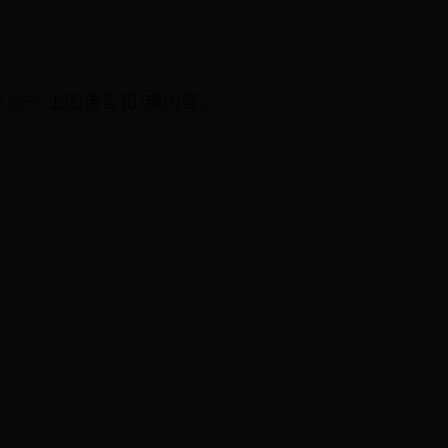
e.com 上的语言和/或内容。