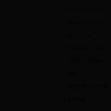
Indonesia - English
Malaysia - English
New Zealand
Philippines - English
Vietnam - English
中国
中國香港特別行政區
台灣地區