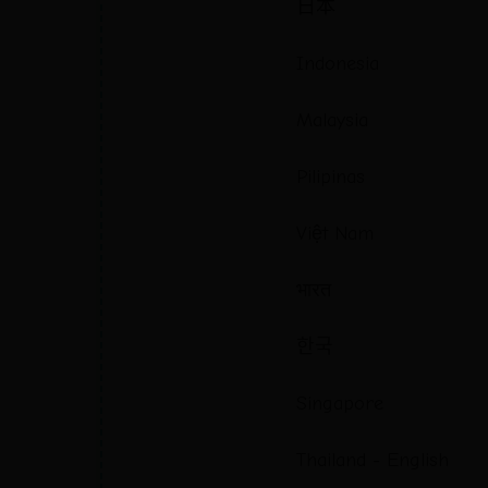
日本
Indonesia
Malaysia
Pilipinas
Việt Nam
भारत
한국
Singapore
Thailand - English