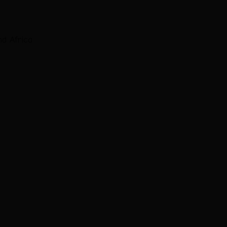
d Africa