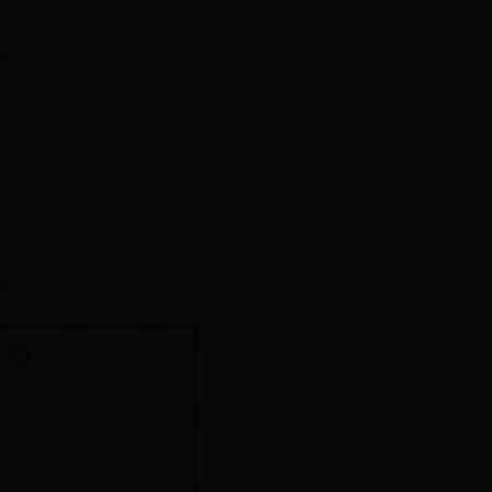
么
423