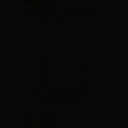
约彩365app下载
初中数学疑惑√4（根号4）等于2
吗？为什么不是±2？（-2）
×（-2）难道不是4吗？，求解惑
📅 07-13
👀 1855
约彩365app下载