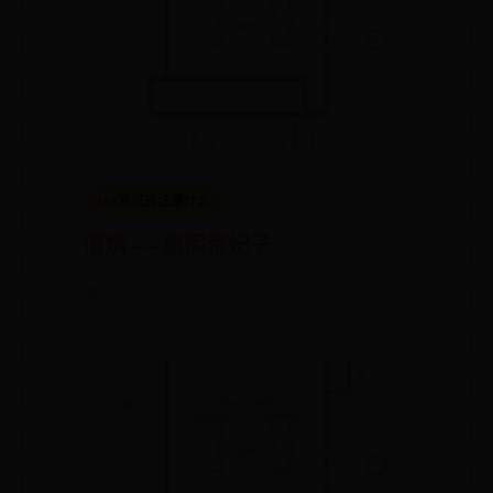
365双试投注是什么
僖嫔——康熙帝妃子
📅 07-23
👀 3856