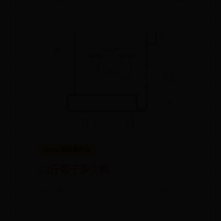
365bet官网是什么
0.3斤等于多少两
📅 07-18
👀 5911