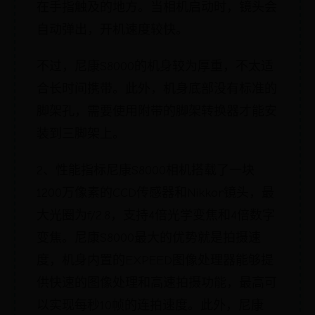
在手指触及的地方。当相机启动时，镜头会
自动弹出，开机速度较快。
不过，尼康S8000的机身较为厚重，不太适
合长时间携带。此外，机身底部没有标准的
脚架孔，需要使用附带的脚架转换器才能安
装到三脚架上。
2、性能指标尼康S8000相机搭载了一块
1200万像素的CCD传感器和Nikkor镜头，最
大光圈为f/2.8，支持4倍光学变焦和4倍数字
变焦。尼康S8000最大的优势就是拍摄速
度，机身内置的EXPEED图像处理器能够提
供快速的图像处理和高速拍摄功能，最高可
以实现每秒10帧的连拍速度。此外，尼康