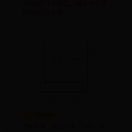
卡纳瓦罗十年前登上巅峰 夺世界
足球先生创纪录
📅 07-16
👀 9013
365bet官网是什么
民航科普｜都是在天上飞的，飞