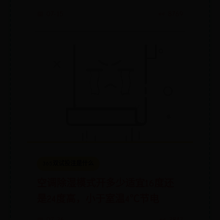
球的色情业，总有人会心一笑，
📅 07-15
👀 8769
想起日本这个色情业大国。殊不
知，与之相邻的韩国色情业更为
旺盛，...
365双试投注是什么
空调除湿模式开多少适宜16度还
是24度高，小于室温4℃节电
📅 07-26
👀 3843