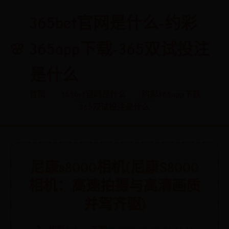
365bet官网是什么-约彩
365app下载-365双试投注
是什么
首页
365bet官网是什么
约彩365app下载
365双试投注是什么
尼康s8000相机(尼康S8000
相机：高速拍摄与高清画质
并驾齐驱)