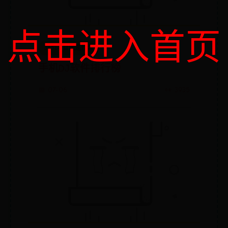
点击进入首页
365bet官网是什么
手机DJ软件排行榜
📅 07-06
👀 3935