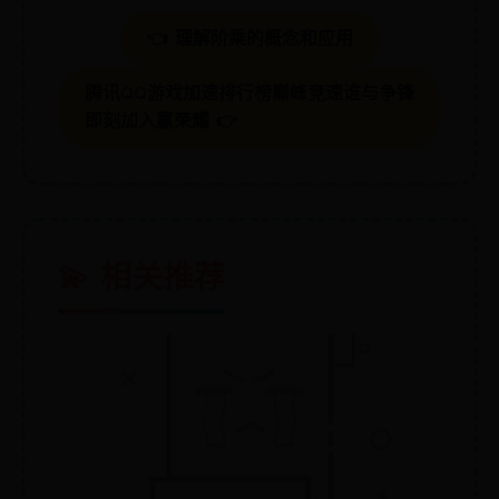
👈 理解阶乘的概念和应用
腾讯QQ游戏加速排行榜巅峰竞速谁与争锋
即刻加入赢荣耀 👉
💫 相关推荐