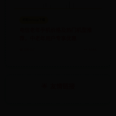
约彩365app下载
电信老年手机价格及热门机型推
荐，中老年用户专享优惠
📅 08-02
👀 6166
🌟 友情链接