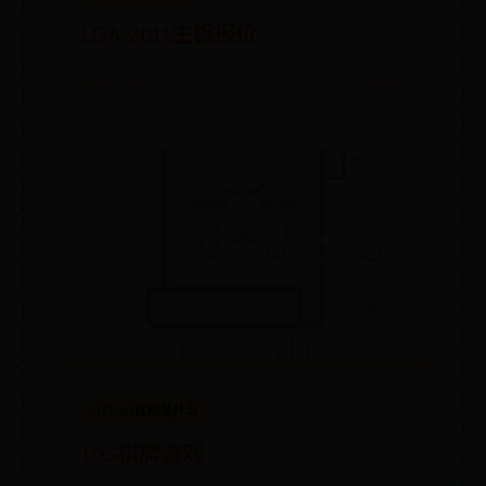
LGA 2011主板报价
📅 07-05
👀 2234
365bet官网是什么
IOS棋牌游戏