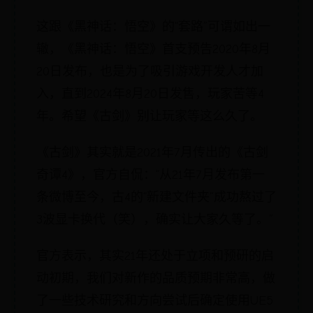
这跟《黑神话：悟空》的“套路”可谓如出一
辙，《黑神话：悟空》首支预告2020年8月
20日发布，也是为了吸引游戏开发人才加
入，直到2024年8月20日发售，玩家苦等4
年。希望《古剑》别让玩家等这么久了。
《古剑》其实就是2021年7月传出的《古剑
奇谭4》，官方自侃：“从21年7月发布第一
条微博至今，古4的“新建文件夹”成功熬过了
3波显卡换代（笑），确实让大家久等了。”
官方表示，其实21年还处于立项和预研的启
动初期，我们对新作的品质预期非常高，做
了一些技术研究和方向尝试后确定使用UE5