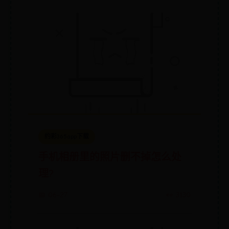
约彩365app下载
手机相册里的照片删不掉怎么处
理?
📅 06-27
👀 3130