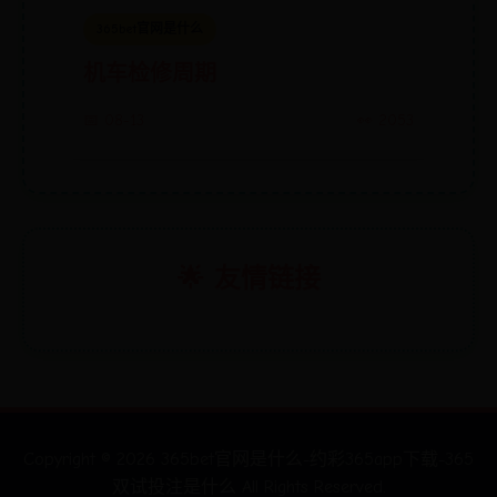
365bet官网是什么
机车检修周期
📅 08-13
👀 2053
🌟 友情链接
Copyright ©
2026
365bet官网是什么-约彩365app下载-365
双试投注是什么 All Rights Reserved.