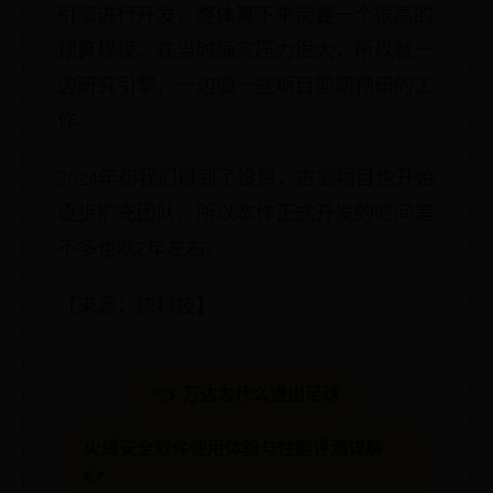
引擎进行开发，整体算下来需要一个很高的
预算规模，在当时确实压力很大，所以就一
边研究引擎，一边做一些项目前期预研的工
作。
2024年初我们得到了投资，古剑项目也开始
逐步扩充团队，所以本作正式开发的时间差
不多也就2年左右。
【来源：快科技】
👈 万达为什么退出足球
火绒安全软件使用体验与性能评测详解
👉