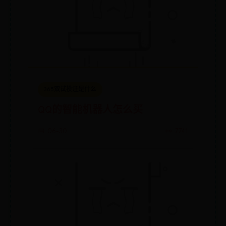
365双试投注是什么
QQ的智能机器人怎么买
📅 06-30
👀 7741