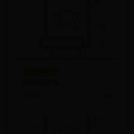
365bet官网是什么
秒啦多久下款
📅 07-10
👀 1748