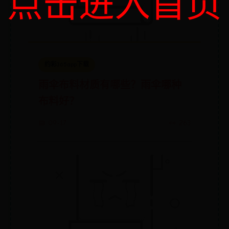
点击进入首页
约彩365app下载
雨伞布料材质有哪些？雨伞哪种
布料好？
📅 09-17
👀 263