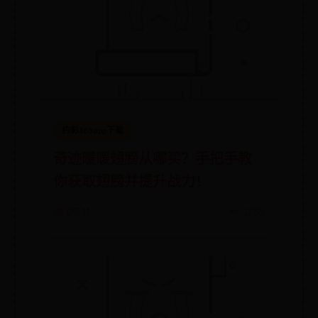
约彩365app下载
奇迹暖暖翅膀从哪买？手把手教
你获取翅膀并提升战力！
📅 07-11
👀 1285