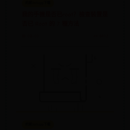
约彩365app下载
我的手機是否已root？檢查裝置是
否已 Root 的 7 種方法
📅 08-03
👀 8492
约彩365app下载