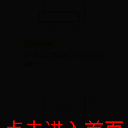
365双试投注是什么
10个激发灵感的海内外设计网站
推荐！
📅 09-18
👀 1617