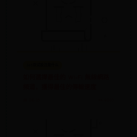
365双试投注是什么
如何選擇最佳的 Wi-Fi 無線網路
頻道，獲得最佳的傳輸速度
📅 08-15
👀 9010