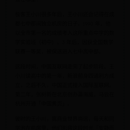
极客王小川很多年后，王小川还会记得在成
都七中那间独立机房的日子。1990 年，他
以全市第一名的成绩考入这所重点中学的数
学实验班（初中）。3 年后，因获全国数学
联赛一等奖，被保送进入七中高中部。
这段时间，中国互联网走完了起步阶段。王
小川读高中的第一年，新浪前身四通利方成
立，之后不久，中国正式接入国际互联网。
第二年，张树新在北京创办瀛海威，马云在
杭州开通「中国黄页」。
彼时的王小川，离商业世界尚远，每天和同
学泡在机房里，他们形容这段时光「安静而