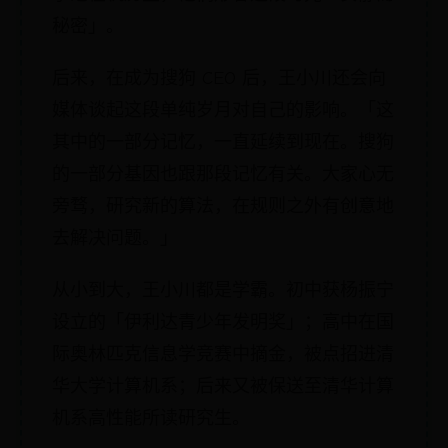
秘密」。
后来，在成为搜狗 CEO 后，王小川还会向
媒体谈起这段单纯岁月对自己的影响。「这
其中的一部分记忆，一直延续到现在。搜狗
的一部分基因也跟那段记忆有关。大家心无
旁骛，研究新的算法，在规则之外有创意地
去解决问题。」
从小到大，王小川都是学霸。初中获杨振宁
设立的「伊利达青少年发明奖」；高中在国
际奥林匹克信息学竞赛中摘金，被点招进清
华大学计算机系；后来又被保送至清华计算
机系高性能所读研究生。