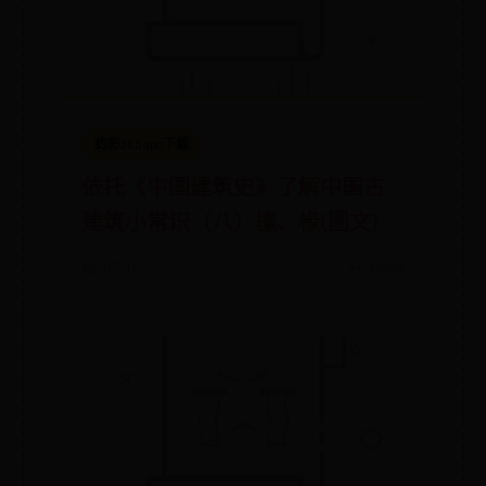
约彩365app下载
依托《中国建筑史》了解中国古
建筑小常识（八）檩、椽(图文)
📅 07-15
👀 6899