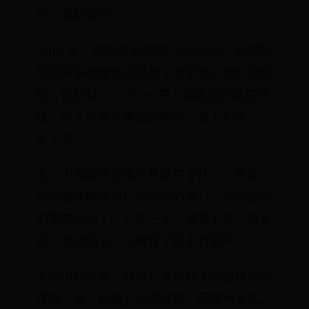
的，我玩我的。
2000 年，搜狐准备收购 ChinaRen，但张朝
阳的娱乐明星做派引起了清华理工男们的反
感。他们对 ChinaRen 并入搜狐后的前景担
忧，有人拒绝了搜狐的股份，拿上现金，一
走了之。
王小川照样不在意外界发生了什么。后来，
他向媒体解释自己当时的心境：「你就做你
的事情就完了。」这一年，搜狐上市。两年
后，年轻的王小川拥有了近千万资产。
王小川经常用「钝感」来向外人介绍自己的
性格，但「钝感」不是迟钝，而是对专注、