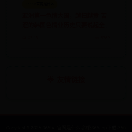
365bet官网是什么
亚洲第一色情大国，越扫越黄 苦
涩的韩国色情业历史只要说起全
球的色情业，总有人会心一笑，
📅 07-15
👀 8769
想起日本这个色情业大国。殊不
知，与之相邻的韩国色情业更为
旺盛，...
🌟 友情链接
Copyright ©
2026
365bet官网是什么-约彩365app下载-365