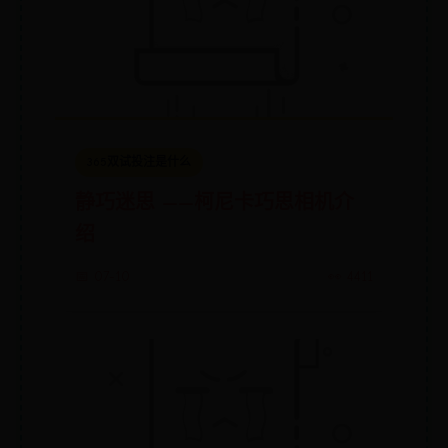
365双试投注是什么
静巧迷思 ——柯尼卡巧思相机介
绍
📅 07-10
👀 4411