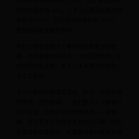
约占搜狗总投票权的 15.7%，加上搜狐目前
持有的投票权 44%，上市之后搜狐的投票权
将变为 59.7%，而腾讯的投票权是 36.6%。
搜狐依旧掌握着控制权。
我们在招股说明书上看到的这些繁杂的数
据，代表着搜狗的过去。上市后的搜狗，正
站在新的起点前。关于它未来更大的想象，
在人工智能。
王小川和搜狗很清楚这点。所以，在招股说
明书里，搜狗强调，「我们处于人工智能开
发的前沿，且拥有清晰的路线图」。搜狗
称，通过专注于自然交互和知识计算，他们
在语音和成像技术、机器翻译和问答解答等