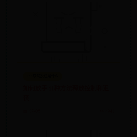
365双试投注是什么
如何放手:11种方法释放控制和沮
丧
📅 07-05
👀 4941