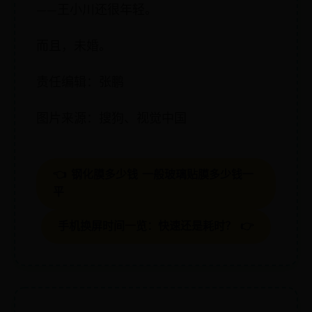
——王小川还很年轻。
而且，未婚。
责任编辑：张鹏
图片来源：搜狗、视觉中国
👈 钢化膜多少钱 一般玻璃贴膜多少钱一
平
手机换屏时间一览：快速还是耗时？ 👉