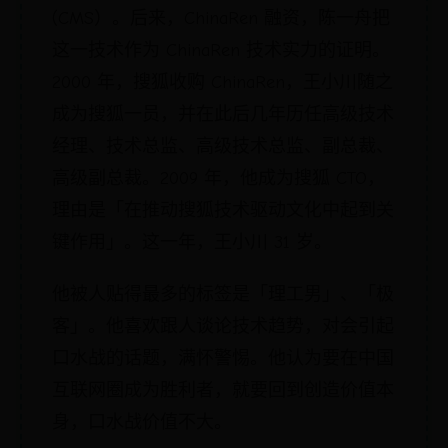
(CMS）。后来，ChinaRen 融资，陈一舟把
这一技术作为 ChinaRen 技术实力的证明。
2000 年，搜狐收购 ChinaRen，王小川随之
成为搜狐一员，并在此后几年历任高级技术
经理、技术总监、高级技术总监、副总裁、
高级副总裁。2009 年，他成为搜狐 CTO，
理由是「在推动搜狐技术驱动文化中起到关
键作用」。这一年，王小川 31 岁。
他被人贴得最多的标签是「理工男」、「极
客」。他喜欢跟人谈论技术趋势，对会引起
口水战的话题，满怀警惕。他认为要在中国
互联网圈成为胜利者，就要回到创造价值本
身，口水战价值不大。