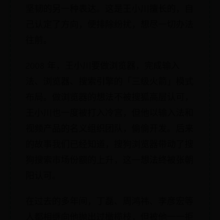
坚韧的另一种表达。这是王小川擅长的，自
己认定了方向，便排除纷扰，想尽一切办法
往前。
2008 年，王小川要做浏览器，完成输入
法、浏览器、搜索引擎的「三级火箭」模式
布局。做浏览器的想法不被搜狐高层认可，
王小川也一度被打入冷宫，但他以输入法和
视频产品的名义组织团队，偷偷开发。后来
的故事我们已经知道，搜狗浏览器带动了搜
狗搜索市场份额的上升，这一想法终被张朝
阳认可。
在过去的多年间，丁磊、周鸿祎、李彦宏等
人都相继向他抛出过橄榄枝，但被他一一拒