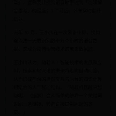
音」，宣称要让搜狗语音助手达到「能理解
会思考」的程度；3 个月后，公布实时翻译
机器。
去年 10 月，王小川在一次演讲中称，搜狗
输入法一天要识别数十万个小时的语音数
据，这成为搜狗语音技术的宝贵数据库。
王小川认为，随着人工智能技术的发展和应
用，搜索和输入法的未来将走向自动问答，
从而形成前台的自然交互与后台的知识计算
相结合的人工智能结构。「随着机器越来越
聪明，（搜索）会从简单的依靠一个关键词
返回十条链接，转向直接提供问题的答
案。」