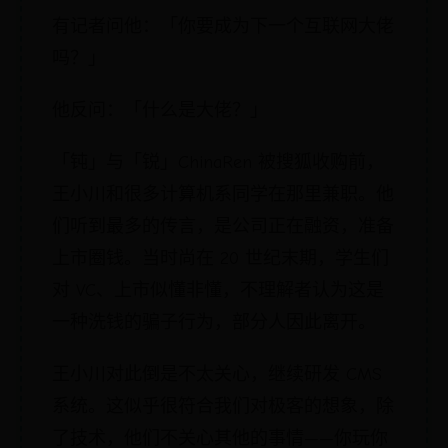
有记者问他：「你要成为下一个互联网大佬
吗？」
他反问：「什么是大佬？」
「钝」与「锐」ChinaRen 被搜狐收购前，
王小川和很多计算机系同学在那里兼职。他
们听到最多的传言，是公司正在融资，准备
上市圈钱。当时尚在 20 世纪末期，学生们
对 VC、上市似懂非懂，不理解者认为这是
一种洗钱的骗子行为，部分人因此离开。
王小川对此倒是不太关心，继续研发 CMS
系统。这似乎很符合我们对极客的想象，除
了技术，他们不关心其他的事情——你玩你