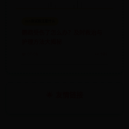
365双试投注是什么
鹦鹉受伤了怎么办？及时救治与
护理方法大揭秘
📅 07-08
👀 589
🌟 友情链接