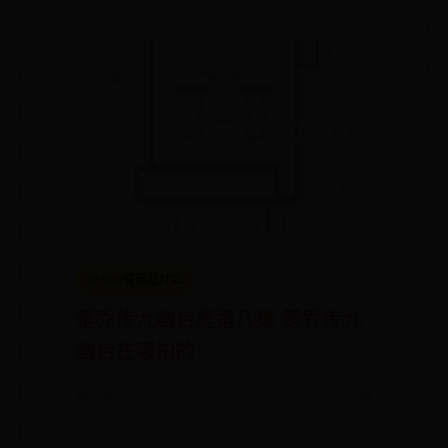
365bet官网是什么
楚乔传九幽台是第几集 楚乔传九
幽台在哪拍的
📅 08-09
👀 9284