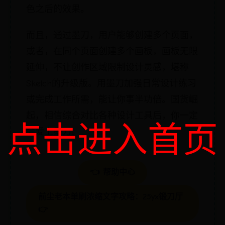
色之后的效果。
而且，通过墨刀，用户能够创建多个页面，
或者，在同个页面创建多个画板，画板无限
延伸，不让创作区域限制设计灵感，堪称
Sketch的升级版。用墨刀加强日常设计练习
或完成工作所需，能让你事半功倍。国货崛
起，相信综合对比各种设计工具后，你一定
点击进入首页
会爱上墨刀。
👈 帮助中心
前尘老本单刷浓缩文字攻略：25yx锻刀厅
👉