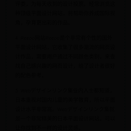
评委，为每天收到的设计投票。经常浏览这
种顶级平面设计网站，将帮助你养成国际视
角，孕育更出彩的作品。
4. Reeoo网站Reeoo是个非常有个性的国外
平面设计网站，它收集了很多潮流的网页设
计作品，需要用户通过不同颜色类别，来查
找自己感兴趣的网页设计，给了设计者很好
的配色参考。
5. Webデザインリンク集业内人士都知道，
日本重视对国内儿童的美学教育，所以平面
设计水平非常高。Webデザインリンク集就
是一个非常精美的日本平面设计网站，可以
让你找到不一样的设计灵感。