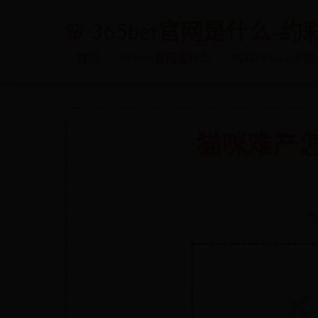
365bet官网是什么-约
首页
365bet官网是什么
约彩365app下载
猫咪难产
