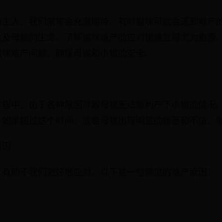
为主人，我们常常会充满期待。有时猫咪可能会遇到难产
危及母猫的生命。了解猫咪难产的应对措施显得尤为重要
猫咪难产问题，确保母猫和小猫的安全。
？
过程中，由于各种原因导致母猫无法顺利产下小猫的情况
。如果超过这个时间，或者母猫出现明显的痛苦和不适，
原因
，有助于我们更好地应对。以下是一些常见的难产原因：