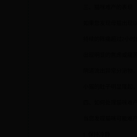
三、猫咪难产的表现
如果您发现母猫出现
持续的阵痛超过2小时
出现明显的焦虑或痛
阴道流出异常分泌物
小猫的肚子明显隆起
四、如何处理猫咪难
当您发现猫咪可能难
1. 保持冷静