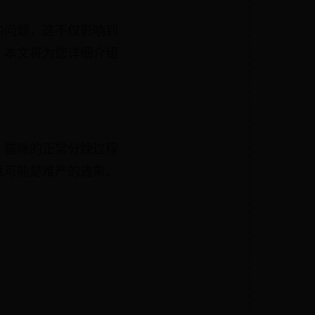
的问题，这不仅影响到
。本文将为您详细介绍
。猫咪的正常分娩过程
就可能是难产的迹象。