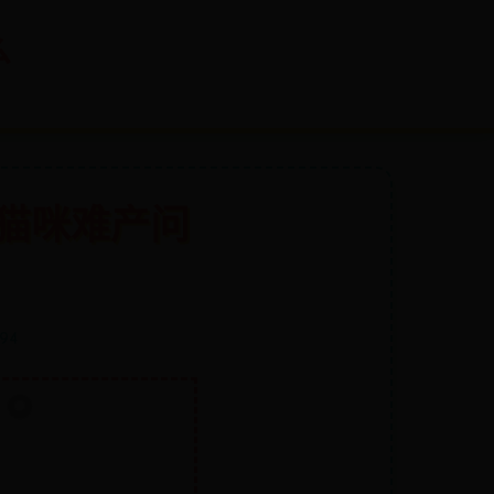
么
猫咪难产问
794