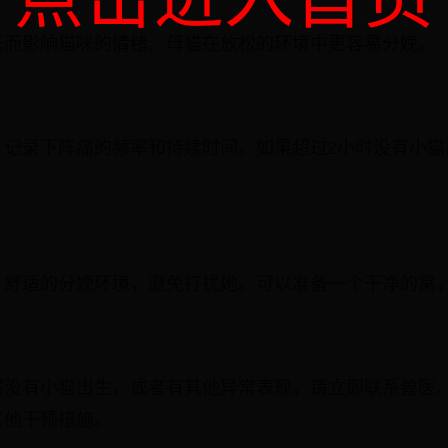
张而影响猫咪的情绪。母猫在放松的环境中更容易分娩。
，记录下阵痛的频率和持续时间。如果超过2小时没有小猫
、舒适的分娩环境，避免打扰她。可以准备一个干净的窝
然没有小猫出生，或者有其他异常表现，请立即联系兽医
其他干预措施。