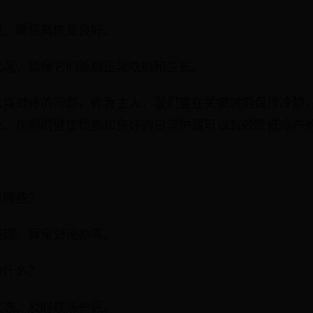
泄，确保其恢复良好。
状况，确保它们能够正常吃奶和生长。
认真对待的问题，作为主人，我们要在关键时刻保持冷静
全。定期的健康检查和良好的日常护理可以有效降低难产
有哪些？
表现、异常分泌物等。
做什么？
状态，及时联系兽医。