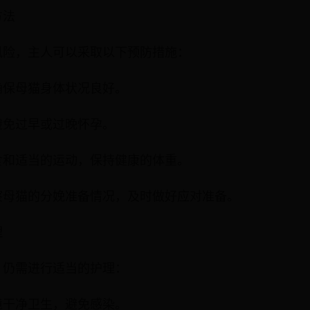
方法
风险，主人可以采取以下预防措施：
确保母猫身体状况良好。
避免过早或过晚怀孕。
食和适当的运动，保持健康的体重。
察母猫的分娩准备情况，及时做好应对准备。
理
，仍需进行适当的护理：
境干净卫生，避免感染。