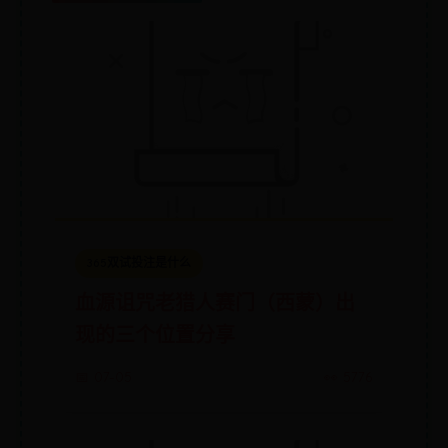
365双试投注是什么
血源诅咒老猎人赛门（西蒙）出
现的三个位置分享
📅 07-05
👀 5776