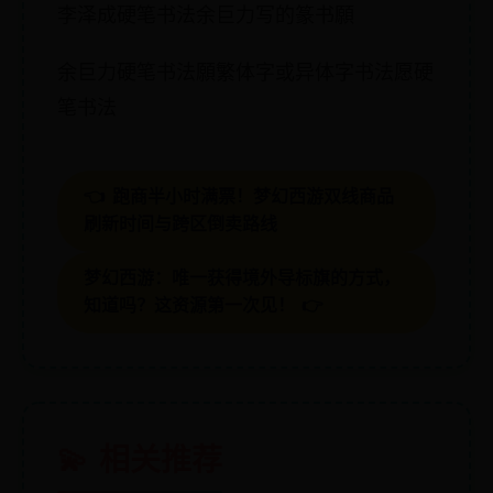
李泽成硬笔书法余巨力写的篆书願
余巨力硬笔书法願繁体字或异体字书法愿硬
笔书法
👈 跑商半小时满票！梦幻西游双线商品
刷新时间与跨区倒卖路线
梦幻西游：唯一获得境外导标旗的方式，
知道吗？这资源第一次见！ 👉
💫 相关推荐