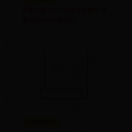
柞蚕丝被子对人身体有危害吗 柞
蚕丝被可以长期盖吗
📅 08-15
👀 4099
365双试投注是什么