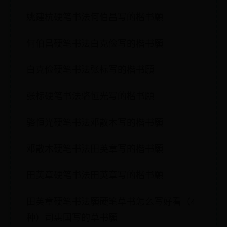
姚建杭硬笔书法何伯昌写的楷书願
何伯昌硬笔书法白克俭写的楷书願
白克俭硬笔书法张标写的楷书願
张标硬笔书法骆恒光写的楷书願
骆恒光硬笔书法邓散木写的楷书願
邓散木硬笔书法田英章写的楷书願
田英章硬笔书法田英章写的楷书願
田英章硬笔书法願硬笔草书怎么写好看（4
种）司惠国写的草书願