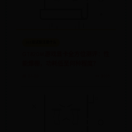
365双试投注是什么
GT820M游戏显卡全方位测评：性
能爆棚，功耗低至何种程度？
📅 07-03
👀 8165