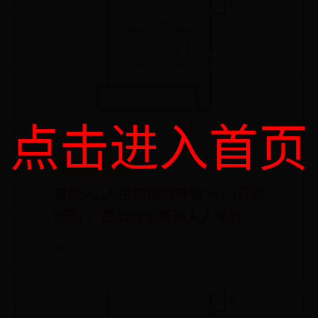
点击进入首页
约彩365app下载
曾经9亿人用的蹭网神器“WiFi万能
钥匙”，是如何沦落到人人唾弃
的？
📅 08-14
👀 7536