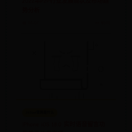
2022年P2P行业发展现状及市场趋
势分析
📅 07-07
👀 8591
365bet官网是什么
iPhone iOS 18.0 实时语音留言功