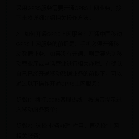
采用GPRS服务需要开通GPRS上网业务，接
下来将详细介绍相关操作方法。
2、如何开通GPRS上网服务？开通中国移动
GPRS上网服务的前提是：手机必须开通移
动数据业务。如果没有开通，则需要先到移
动营业厅或电话营业进行相关办理。在确认
自己已经开通移动数据业务的前提下，可以
通过以下操作开通GPRS上网服务：
步骤1：拨打10086客服热线，按语音提示进
入移动服务菜单；
步骤2：选择“业务办理”栏目，再选择“上网”
相关服务；