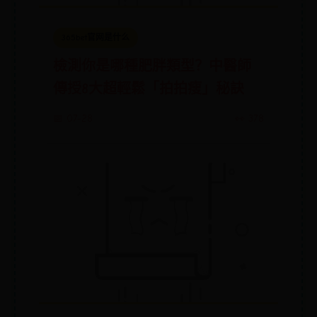
365bet官网是什么
檢測你是哪種肥胖類型？中醫師
傳授8大超輕鬆「拍拍瘦」秘訣
📅 07-28
👀 378