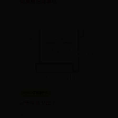
能重要注意事项
📅 06-29
👀 2427
365bet官网是什么
cf至今多少年了
📅 07-04
👀 1142