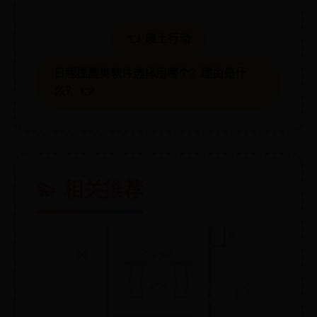
👈 废土行动
日程提醒类软件选择用哪个？理由是什
么？ 👉
💫 相关推荐