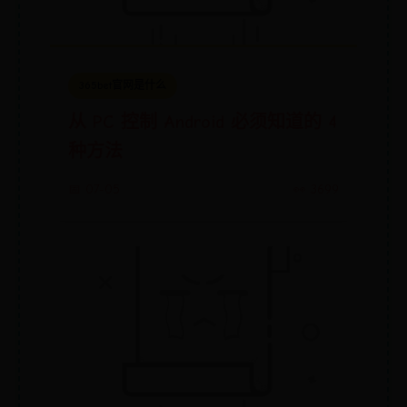
365bet官网是什么
从 PC 控制 Android 必须知道的 4
种方法
📅 07-05
👀 3699