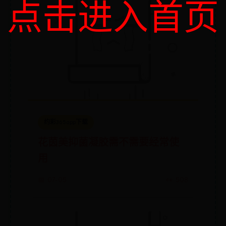
点击进入首页
约彩365app下载
花茵美抑菌凝胶需不需要经常使
用
📅 07-05
👀 508