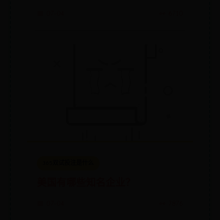
📅 07-04
👀 6710
365双试投注是什么
美国有哪些知名企业？
📅 07-04
👀 7876