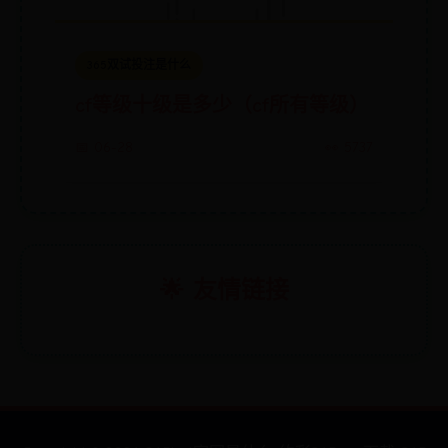
365双试投注是什么
cf等级十级是多少（cf所有等级）
📅 06-28
👀 5737
🌟 友情链接