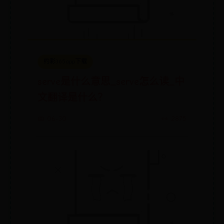
约彩365app下载
serve是什么意思_serve怎么读_中
文翻译是什么？
📅 06-30
👀 2875