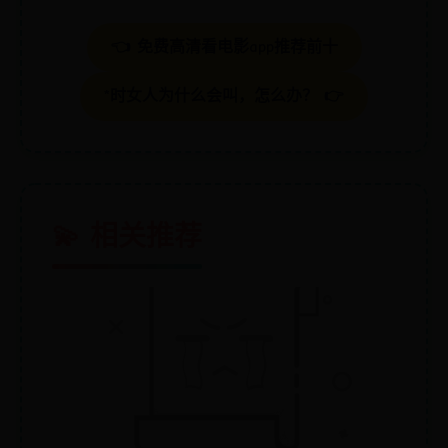
👈 免费高清看电影app推荐前十
*时女人为什么会叫，怎么办？ 👉
💫 相关推荐