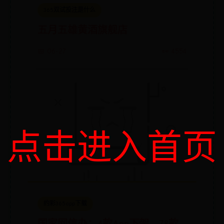
365双试投注是什么
五月五雄黄酒旗舰店
📅 06-27
👀 4554
点击进入首页
约彩365app下载
国家网信办：4款App下架，78款