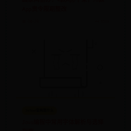
App责令限期整改
📅 06-28
👀 1518
365bet官网是什么
Java编程中常用字体解析与选择