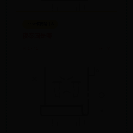
365bet官网是什么
夜秦国是哪
📅 07-15
👀 561