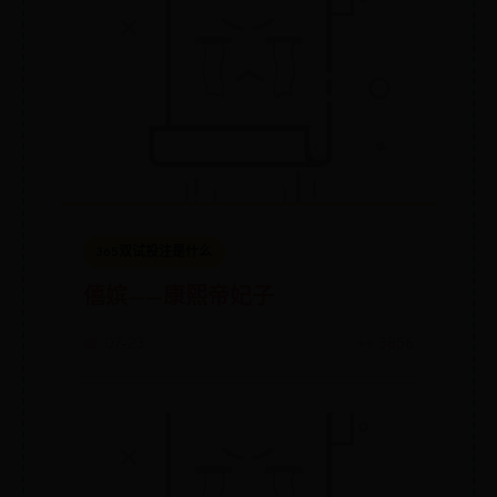
365双试投注是什么
僖嫔——康熙帝妃子
📅 07-23
👀 3856