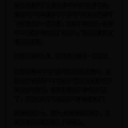
微信海盗来了小游戏通缉令时间计算攻略，
最近不少玩海盗来了小游戏的玩家发现通缉
令好像出了一点问题，比如小编自己，具体
什么问题小编也问了其他人，但是好像都没
有回答清楚。
这里分享给大家，欢迎评论留言一起讨论。
正常的通缉令时间是5炮打完结束通缉。没
打完持续通缉48小时直到5炮打完或者时间
失效自动取消，如果都被提示通缉好几天
了，而且他的岛屿是空的（都被炮轰了）
随便找某个人，图片2是被通缉的那个，这
些天来并没有对某人下通缉令。