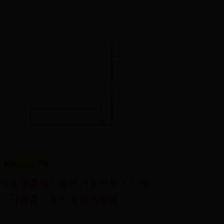
约彩365app下载
相互宝是啥？新用户如何加入？多
少分摊费？支付宝官方解疑
📅 07-28
👀 6506