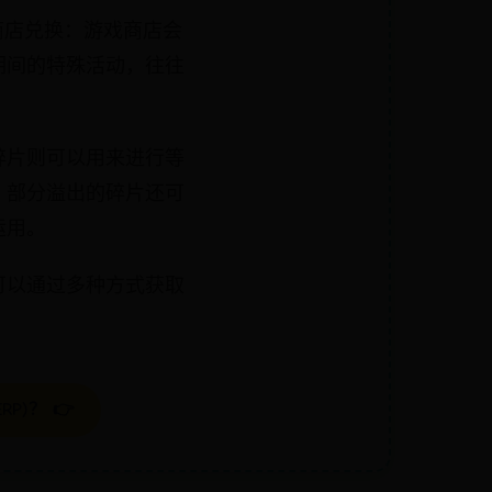
 商店兑换：游戏商店会
期间的特殊活动，往往
碎片则可以用来进行等
，部分溢出的碎片还可
运用。
可以通过多种方式获取
P)？ 👉