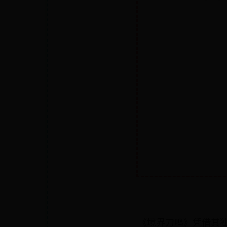
《境界刀鸣》凭借其