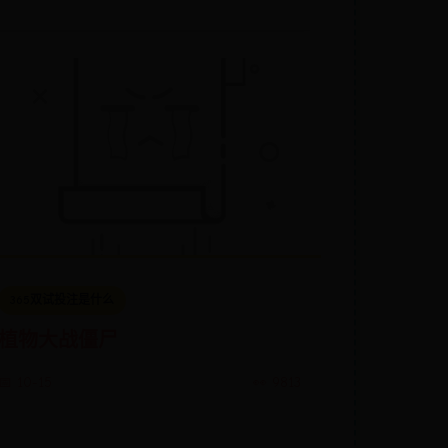
365双试投注是什么
植物大战僵尸
📅 10-15
👀 9813