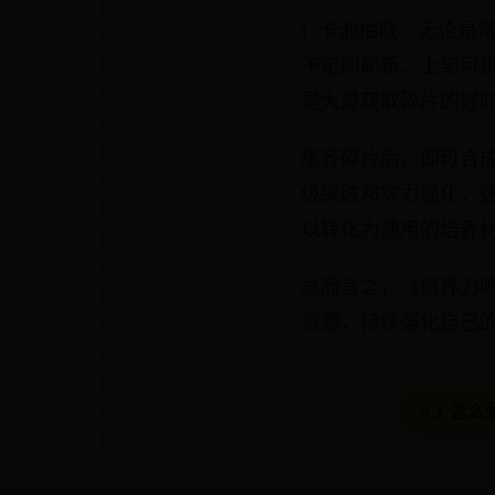
1. 卡池抽取：无论
不定期刷新，上架可供
是大量获取碎片的好
集齐碎片后，即可合
级突破和实力强化，
以转化为通用的培养
总而言之，《境界刀
资源，持续强化自己
👈 怎