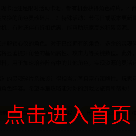
是常规卡池还是限时活动卡池，都有机会获得角色碎片。2.
兑换的角色灵魂碎片。3. 特殊活动：节假日或版本更新
时机，有时还伴有折扣优惠，能帮助玩家高效积累资源。
成并解锁心仪的角色。对于已经拥有的角色，多余的灵魂
这将显著提升角色的基础属性、攻击力等关键数值。此外
材料，用于加速培养阵容中的其他角色，实现资源的灵活
鸣》的灵魂碎片系统设计得相当完善且富有策略性。玩家
的角色阵容。希望本篇攻略能对你的游戏之旅有所帮助！
点击进入首页
么录制MP3格式的录音？2个简单教程
什么是企业资源规划 (ER