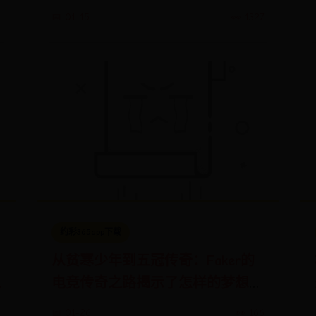
📅 01-15
👀 1327
约彩365app下载
从贫寒少年到五冠传奇：Faker的
电竞传奇之路揭示了怎样的梦想与
7
坚持？
📅 01-26
👀 166