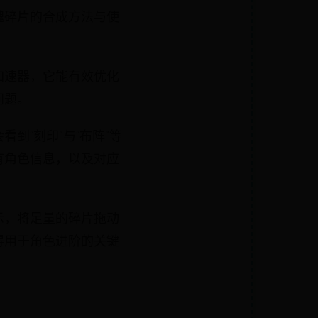
魂碎片的合成方法与使
加速器，它能有效优化
问题。
到“刻印”与“布阵”等
有角色信息，以及对应
示，将足量的碎片拖动
得用于角色进阶的关键