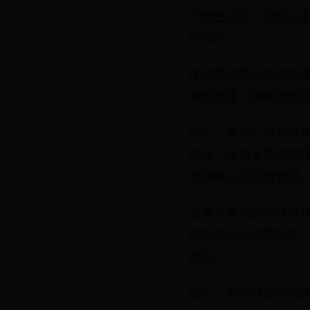
升角色战斗力的核心
用技巧。
在收集这些碎片的旅
网络连接，确保游戏
首先，要进行碎片合成
选项，在相关界面内
灵魂碎片的持有数量
当某个角色的灵魂碎
到指定的合成槽位中
道具。
那么，如何获取灵魂