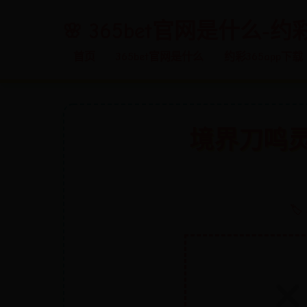
365bet官网是什么-约
首页
365bet官网是什么
约彩365app下载
境界刀鸣
🏷