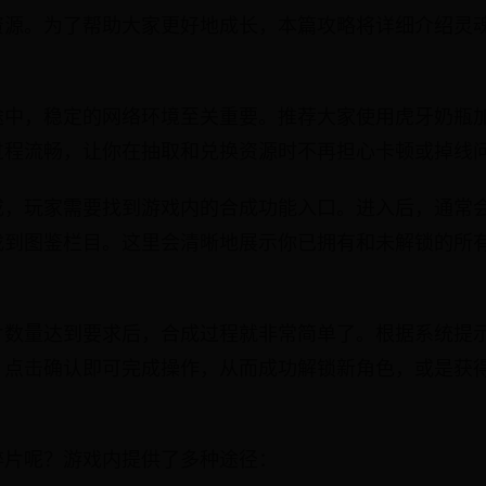
资源。为了帮助大家更好地成长，本篇攻略将详细介绍灵
途中，稳定的网络环境至关重要。推荐大家使用虎牙奶瓶
过程流畅，让你在抽取和兑换资源时不再担心卡顿或掉线
，玩家需要找到游戏内的合成功能入口。进入后，通常会看
找到图鉴栏目。这里会清晰地展示你已拥有和未解锁的所
。
片数量达到要求后，合成过程就非常简单了。根据系统提
，点击确认即可完成操作，从而成功解锁新角色，或是获
碎片呢？游戏内提供了多种途径：