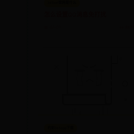
365bet官网是什么
怎么设置QQ消息免打扰
📅 07-09
👀 867
约彩365app下载