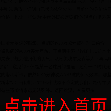
年届34岁，他依然在沙特联赛中有着巅峰表现。今年1月
球并有1次助攻，证明自己状态依然火热。目前他的身价估值
价格，也让一些认为"中超外援必定贬值"的观点自相矛盾
国金元足球的缩影：当初的1920万欧元被视为"白菜价"，
曾经被诟病的900万美元年薪，在当前中超已经属于顶薪水
却失去了规划他归化的勇气。从嘲笑埃尔克森等人不再高
思镜"，窥见的不仅是某一名球员的遭遇，还有一个时代
衣的塔利斯卡，依然每90分钟攻入0.63球的惊人效率。那
新审视：当初批评"广州塔"状态不稳定的我们，是否并
到有些遗憾将永远无法弥补。返回搜狐，查看更多
点击进入首页
？一夜好眠的
想当主播不用愁！一之快聘 —— 免费对接