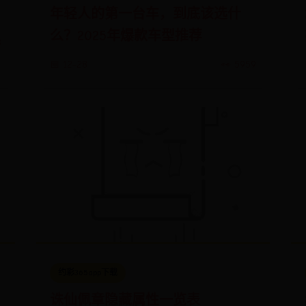
年轻人的第一台车，到底该选什
么？2025年爆款车型推荐
8
📅 12-28
👀 5959
约彩365app下载
诛仙佩章隐藏属性一览表