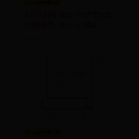
365双试投注是什么
【入门宝典】暗黑:不朽开荒全职
业选择推荐，新人入门速成
9
📅 07-31
👀 2694
365双试投注是什么