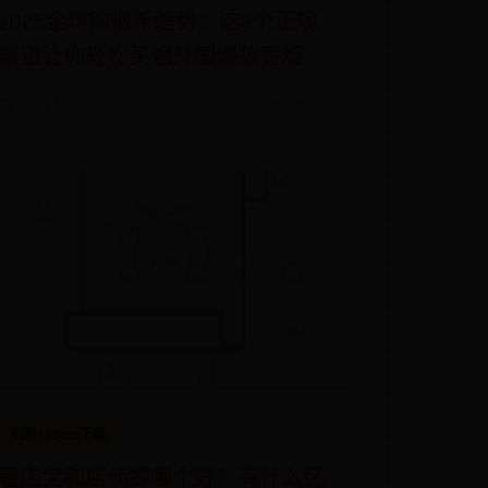
2025全球购烟新趋势：这8个正规
渠道让你轻松买遍外国爆款香烟
📅 09-19
👀 8468
约彩365app下载
看店宝和店侦探哪个好？有什么区