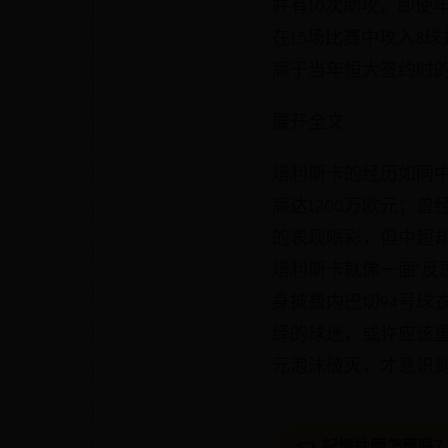
并有10次助攻，即使
在15场比赛中攻入8
高于当年恒大签约时的
展开全文
塔利斯卡的经历如同中
高达1200万欧元；
的表现喝彩，但中超
塔利斯卡就像一面"反
身披费内巴切94号球
绎的球迷，或许应该重
元泡沫破灭，才意识
👈 記憶枕頭怎麼睡