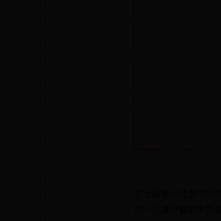
在土超第30轮费内巴
中一记凌空抽射世界波