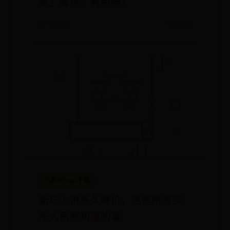
蒙」香水，有用吗？
📅 08-19
👀 2116
约彩365app下载
新车上市多久降价，这是所有买
车人员要知道的事