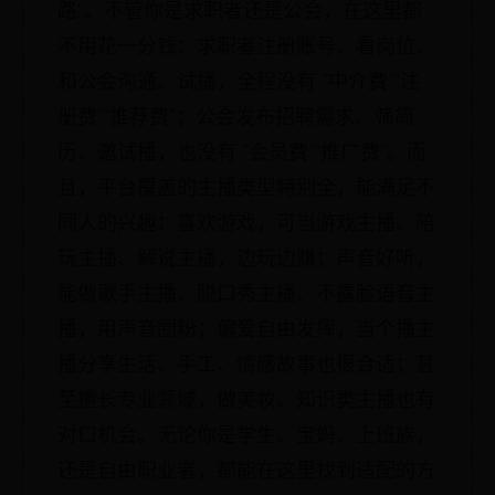
路”。不管你是求职者还是公会，在这里都
不用花一分钱：求职者注册账号、看岗位、
和公会沟通、试播，全程没有 “中介费”“注
册费”“推荐费”；公会发布招聘需求、筛简
历、邀试播，也没有 “会员费”“推广费”。而
且，平台覆盖的主播类型特别全，能满足不
同人的兴趣：喜欢游戏，可当游戏主播、陪
玩主播、解说主播，边玩边赚；声音好听，
能做歌手主播、脱口秀主播、不露脸语音主
播，用声音圈粉；偏爱自由发挥，当个播主
播分享生活、手工、情感故事也很合适；甚
至擅长专业领域，做美妆、知识类主播也有
对口机会。无论你是学生、宝妈、上班族，
还是自由职业者，都能在这里找到适配的方