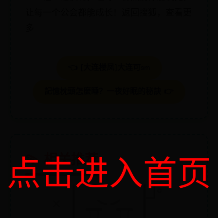
让每一个公会都能成长！返回搜狐，查看更
多
👈 [大连楼凤]大连可sm
記憶枕頭怎麼睡？一夜好眠的秘訣 👉
💫 相关推荐
点击进入首页