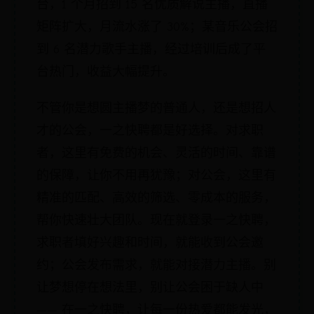
台，1 个月招到 15 名优质解说主播，直播
矩阵扩大，月流水涨了 30%；某音乐公会招
到 6 名潜力歌手主播，经过培训后成了平
台热门，收益大幅提升。
不管你是想圆主播梦的普通人，还是想招人
才的公会，一之快聘都是好选择。对求职
者，这里有免费的机会、灵活的时间、靠谱
的保障，让你不用再犹豫；对公会，这里有
精准的匹配、高效的筛选、零成本的服务，
帮你快速壮大团队。现在就登录一之快聘，
求职者填好兴趣和时间，就能收到公会邀
约；公会发布需求，就能对接潜力主播。别
让梦想停在想法里，别让公会困于缺人中
—— 在一之快聘，让每一份热爱都能发光，