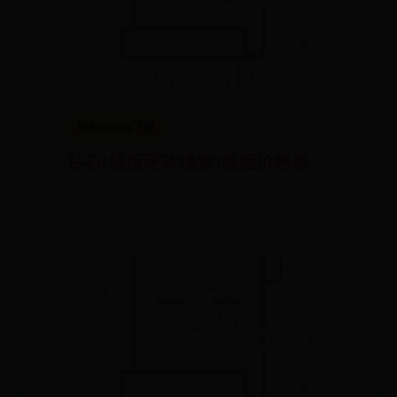
约彩365app下载
钻石(横版硬玫瑰紫)香烟价格表
📅 07-30
👀 3846