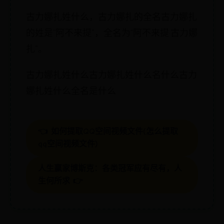
古力娜扎姓什么，古力娜扎的全名古力娜扎
的姓是“阿不来提”，全名为“阿不来提·古力娜
扎”。
古力娜扎姓什么古力娜扎姓什么名什么古力
娜扎姓什么全名是什么
👈 如何提取QQ空间视频文件(怎么提取
qq空间视频文件)
人生赢家博斯克：各类冠军应有尽有，人
生何所求 👉