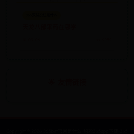
365双试投注是什么
天龙八部采药在哪学
📅 09-06
👀 9989
🌟 友情链接
Copyright ©
2026
365bet官网是什么-约彩365app下载-365