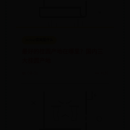
365bet官网是什么
最好的桂圆产地在哪里？国内三
大桂圆产地
📅 08-31
👀 4131