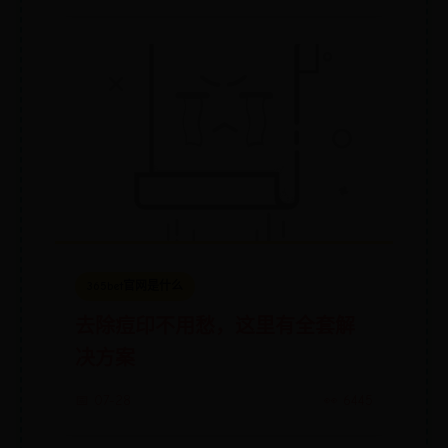
365bet官网是什么
去除痘印不用愁，这里有全套解
决方案
📅 07-28
👀 6445