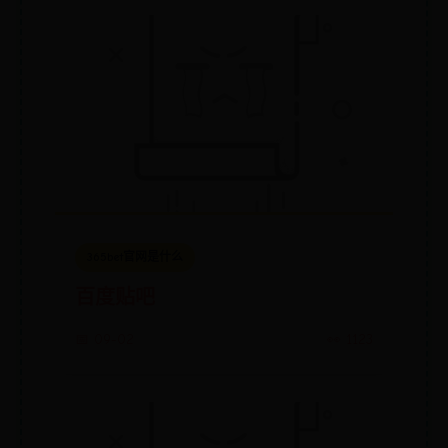
365bet官网是什么
百度贴吧
📅 09-02
👀 1123