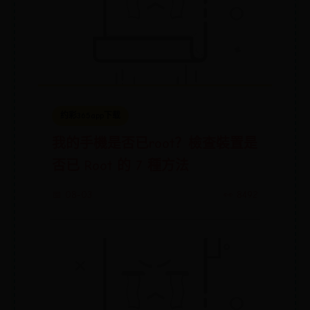
约彩365app下载
我的手機是否已root？檢查裝置是
否已 Root 的 7 種方法
📅 08-03
👀 8492