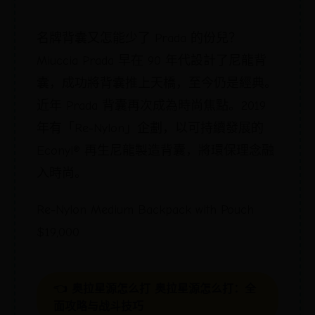
名牌背囊又怎能少了 Prada 的份兒？
Miuccia Prada 早在 90 年代設計了尼龍背
囊，成功將背囊推上天橋，至今仍是經典。
近年 Prada 背囊再次成為時尚焦點。2019
年有「Re-Nylon」企劃，以可持續發展的
Econyl® 再生尼龍製造背囊，將環保理念融
入時尚。
Re-Nylon Medium Backpack with Pouch
$19,000
👈 奥拉星源怎么打 奥拉星源怎么打：全
面攻略与战斗技巧