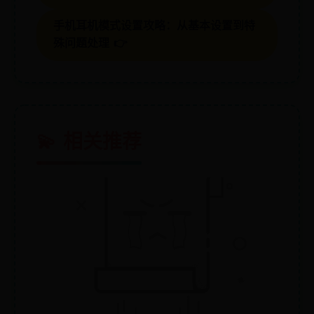
手机耳机模式设置攻略：从基本设置到特
殊问题处理 👉
💫 相关推荐