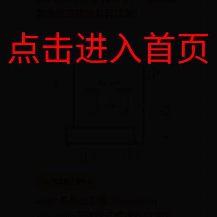
帮你彻底搞懂鞋码换算！
点击进入首页
📅 07-14
👀 5526
365双试投注是什么
win10系统出现提示microsoft