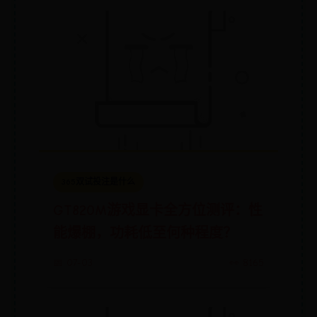
365双试投注是什么
GT820M游戏显卡全方位测评：性
能爆棚，功耗低至何种程度？
📅 07-03
👀 8165