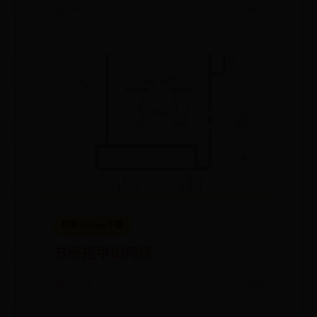
接口集成 × 推理加速
📅 08-09
👀 7875
约彩365app下载
方形指甲如何修
📅 07-25
👀 263