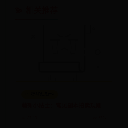
💫 相关推荐
365双试投注是什么
萌新小贴士：常见副本拍卖规则
📅 07-15
👀 3794