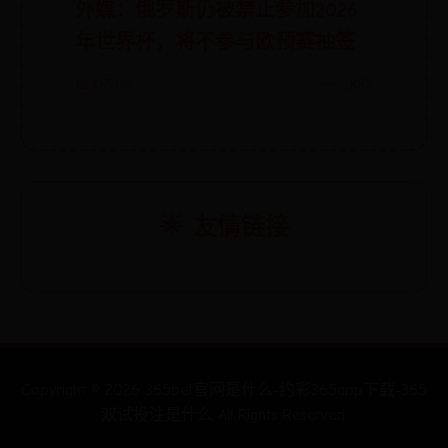
外媒：俄罗斯仍被禁止参加2026
年世界杯，将不参与欧预赛抽签
📅 07-02
👀 2885
🌟 友情链接
Copyright ©
2026
365bet官网是什么-约彩365app下载-365
双试投注是什么 All Rights Reserved.