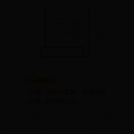
365bet官网是什么
（多圖）蛇出沒點算？本港毒蛇
一文睇（附自救方式）
📅 06-29
👀 9985