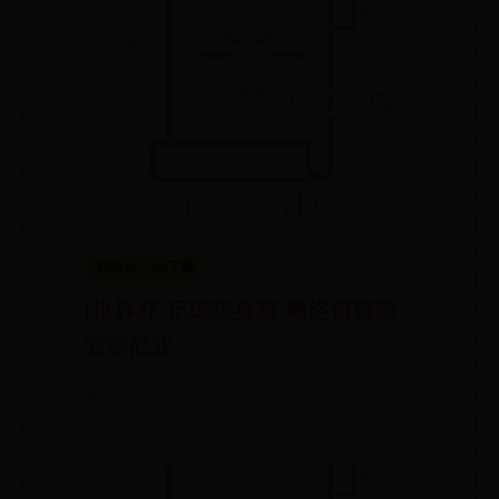
约彩365app下载
[世界杯]足球热身赛 摩洛哥轻取
爱沙尼亚
📅 07-17
👀 9899