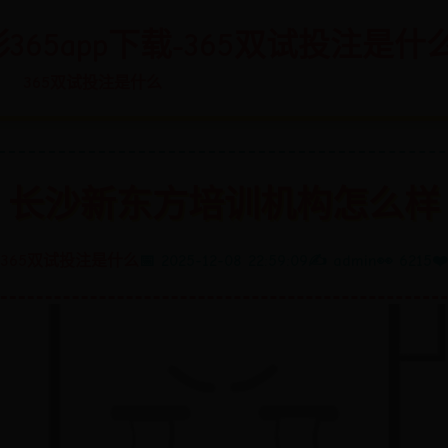
彩365app下载-365双试投注是什
365双试投注是什么
长沙新东方培训机构怎么样
️ 365双试投注是什么
📅 2025-12-08 22:59:09
✍️ admin
👀 6215
❤️