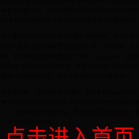
较好的院校,也具有留学和国外生活的经历,对于语言培训有
都是非常擅长的。在匹配的教学师资方面,在不同的班级
针对学员听说读写等方面进行指导,实现学习方面的进步
介绍为更好地适应时代的变化和教音发展趋垫，更好地服
东方国际教育的业务范畴曹盖从低龄人群，中学人群，大
域。长沙新东方国际教育专注干雅思，GREGMAT 扦福
水平!专业师资全程授课教学，根据学员的学习目标制定
的教材与全真模拟机会，让学员更高效的进行备考学习!
备考辅导，国际学校备考辅导，国际学科(APALeve1I
竞争力的各类英语能力提升及学科学术能力提升的课程和
客户，为其提供全学习链产品，帮助他们开拓全球视野，
任，成为高素质的公民。
点击进入首页