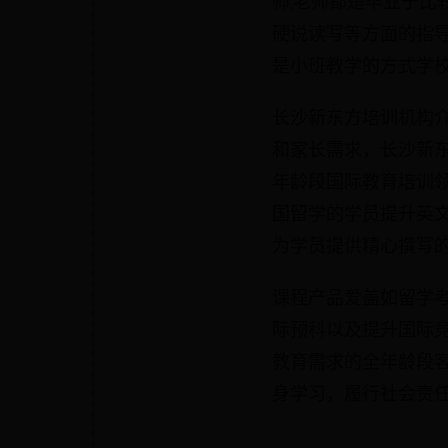
师,老师都是毕业于比
硬说读写等方面的指导
是小班教学的方式学校
长沙新东方培训机构
和家长需求，长沙新
年龄段国际教育培训领
国留学的学员提升英文
为学员提供精心撰写
课程产品爱盖如留学考试
际预科以及提升国际
教育需求的全年龄段
身学习，履行社会责