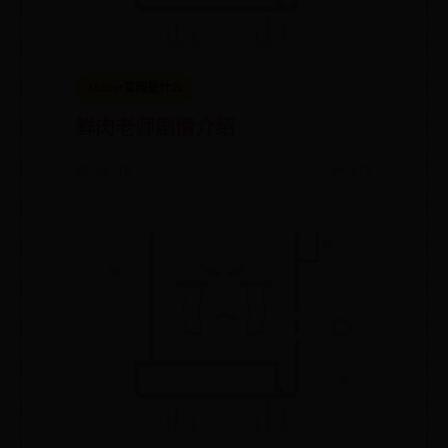
365bet官网是什么
鲜肉老师剧情介绍
📅 08-15
👀 479