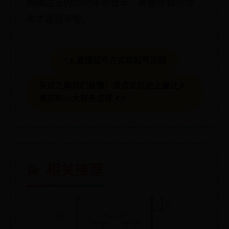
刚刚过去的2020年是鼠年，再要等到2032
年才是鼠年啦。
👈 直播起号方式和起号流程
失点之痛我们最懂！盘点足坛史上最让人
难忘的10大射失点球 👉
💫 相关推荐