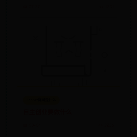
📅 07-27
👀 1201
365bet官网是什么
自主创业要做什么
📅 08-04
👀 2226