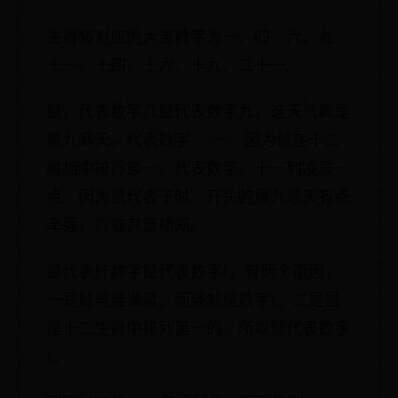
生肖猪对应的大吉数字为一、四、六、九、
十一、十四、十六、十九、二十一。
鼠，代表数字几鼠代表数字九，这天气真是
属九寒天。代表数字，-一，因为鼠在十二
属相中排行笫一。代表数字，十一到凌晨一
点，因为鼠代表子时。开头的属九寒天有点
牵强，只取其音相同。:
鼠代表什数字鼠代表数字1，有两个原因，
一是鼠与竖谐音，而竖就是数字1，二是鼠
是十二生肖中排列第一的。所以鼠代表数字
1。