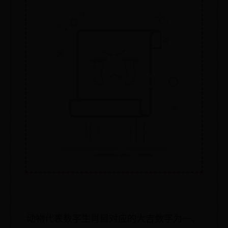
动物代表数字生肖鼠对应的大吉数字为一、