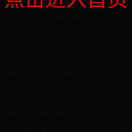
机反击；1：0主义……是意大利足球的风格。意大利人
防守反击的战术是在上世纪50年代，“链式防守”出现并
这样的打法，并取得了举世瞩目的成绩。
最典型代表；刚刚夺冠的西班牙队就是这种打法，两次大
丁派的教学战役。通过球员细腻的技术，中场不厌其烦的
的控球主义打法。
攻犀利。
而且遇到凶狠的拼抢会受限制。