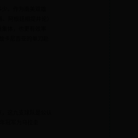
多少。作为南美双雄
西、阿根廷相提并论）
重集体，也更有效率
不敌卡尼吉亚的单刀赴
点，这九支球队是公认
50年冠军为乌拉圭