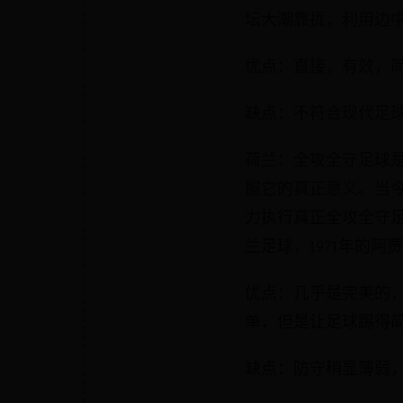
坛大潮靠拢，利用边
优点：直接，有效，
缺点：不符合现代足
荷兰：全攻全守足球
握它的真正意义。当
力执行真正全攻全守
兰足球，1971年的阿
优点：几乎是完美的，
单，但是让足球踢得简
缺点：防守稍显薄弱