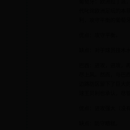
葡萄牙：欧洲拉丁派
代叱诧欧洲足坛的本
利，攻守平衡的葡萄
优点：攻守平衡。
缺点：对于球员技术
巴西：进攻，进攻，
尽上风。然而，与巴
边路防区留下了巨大的
球王贝利也承认，尽
优点：进攻强大（没
缺点：防守糟糕。