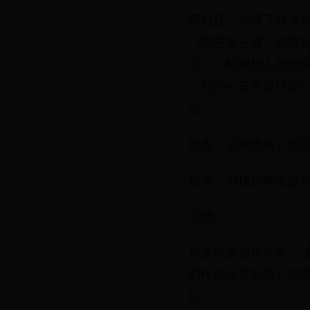
阿根廷：充满了欧洲
（原先是三强，但是乌
之一，阿根廷人也崇
（有1990年世界杯
会。）。
优点：进攻高效，防
缺点：对球员体能要
总结：
以上简要分析了英、
的传统世界劲旅，包揽了
队）。