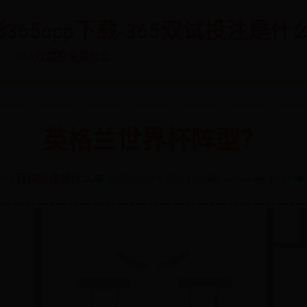
彩365app下载-365双试投注是什
365双试投注是什么
英格兰世界杯阵型？
️ 365双试投注是什么
📅 2025-07-19 03:51:50
✍️ admin
👀 6668
❤️