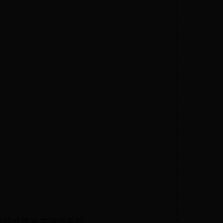
锋的身体来冲垮对手的