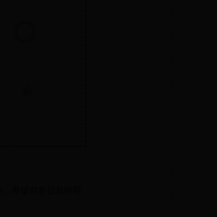
点，希望对各位有所帮