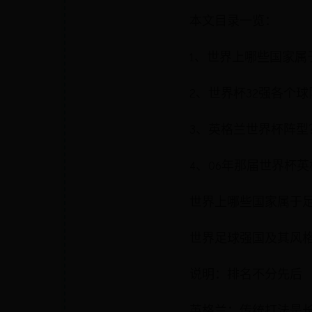
本文目录一览：
1、世界上哪些国家属
2、世界杯32强各个球
3、英格兰世界杯阵型
4、06年那届世界杯
世界上哪些国家属于
世界足球强国及其风
说明：排名不分先后
英格兰：传统打法是