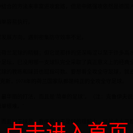
中结合的方法来丰富进攻套路，但是中路强攻依然是德国
简单容易执行。
球发展方向，遇到密集防守效率不足。
是荷兰足球的精髓；但它是那样的坚深晦涩以至于许多高
今足坛，已没用哪一支球队完全采取了真正意义上的经典
足球的教练和球员也屈指可数。要想看全攻全守足球，就去
贾克斯，1974年的荷兰国家队都是纯正的全攻全守足球。
最华丽的打法，而且是“简单的足球”。（注：克鲁伊夫说
单很难。”
，而且对于球员、教练员对于足球的理解力，技战术水平
点击进入首页