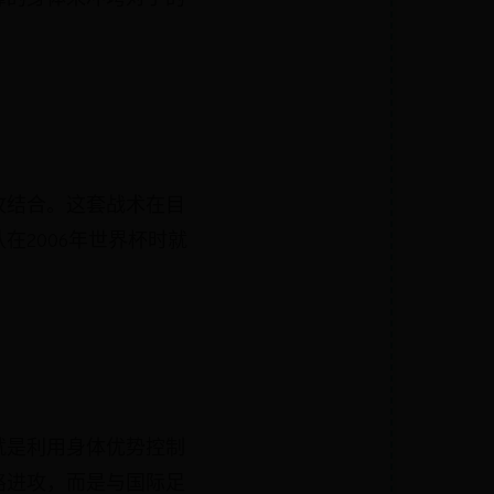
攻结合。这套战术在目
2006年世界杯时就
就是利用身体优势控制
路进攻，而是与国际足