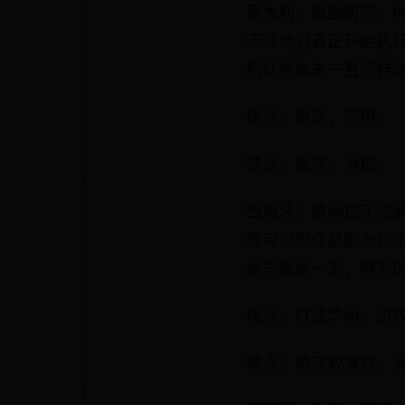
意大利：稳固防守，伺
不过他们真正开始执行
利队多年来一直坚持
优点：稳妥，实用。
缺点：保守，消极。
西班牙：欧洲拉丁派
赛可以视作是欧洲拉
给与致命一击，典型
优点：打法华丽，进
缺点：防守较薄弱，