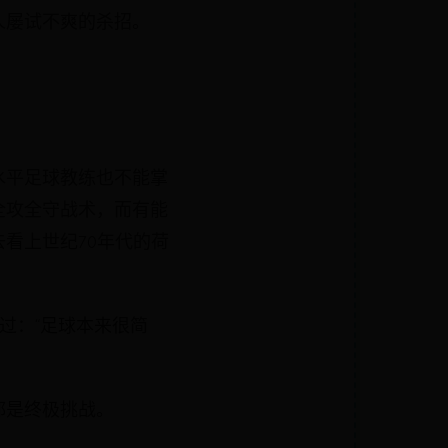
人屡试不爽的杀招。
水平足球教练也不能掌
全攻全守战术，而有能
看上世纪70年代的荷
过：“足球本来很简
都是终极挑战。