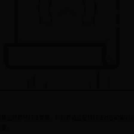
英格兰世界杯打法套路，以及苏格兰足球打法对应的知识
站喔。