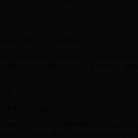
到高大后卫效果不好，容易受到克制。
；通过中场的强大控制力来实施进攻，边路突破和中路强
括英格兰在近几年也颇有些靠近这条路子的倾向。法国队在
路多变。
水平要求高，体能要求也很高。
推土机的进攻方式是日尔曼战车称霸的秘诀。德国的打法
脚强行攻击。近年来，德国队已经不再如此单一的追求中