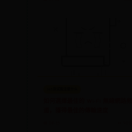
365双试投注是什么
如何選擇最佳的 Wi-Fi 無線網路
道，獲得最佳的傳輸速度
📅 08-15
👀 901