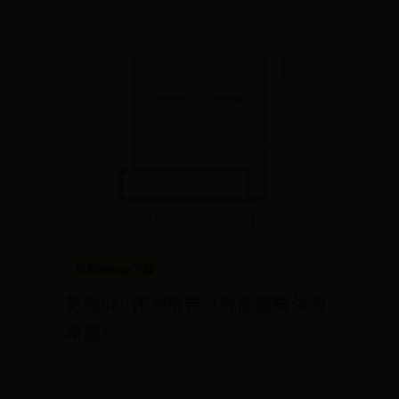
约彩365app下载
頻
影驰980评测报告（性能超群体验
卓越）
0
📅 08-25
👀 4060