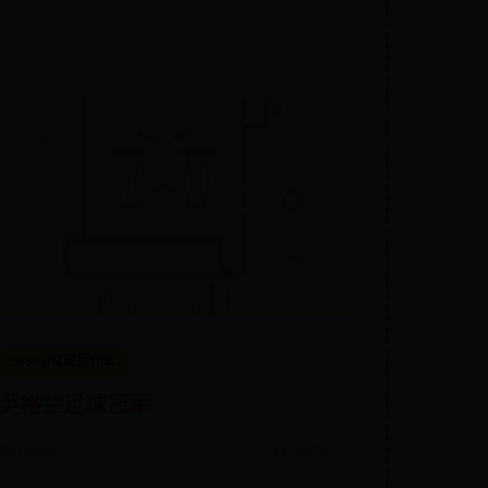
365bet官网是什么
英格兰足球冠军
📅 08-07
👀 2276