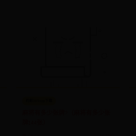
约彩365app下载
麻将有多少张牌?（麻将有多少张
牌144张）
5
📅 08-04
👀 1193