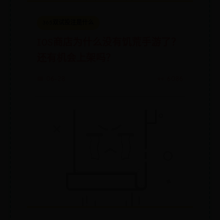
365双试投注是什么
IOS商店为什么没有饥荒手游了？
还有机会上架吗？
📅 06-28
👀 6086