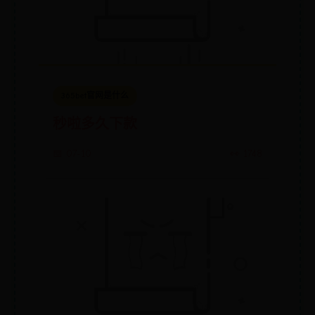
365bet官网是什么
秒啦多久下款
📅 07-10
👀 1748