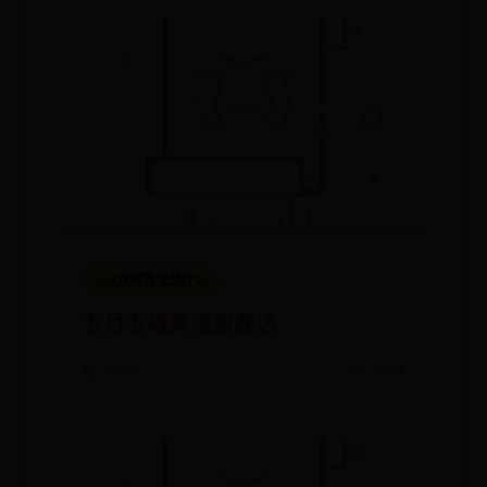
365双试投注是什么
五月五雄黄酒旗舰店
📅 06-27
👀 4554