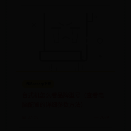
约彩365app下载
台式机怎么看品牌型号（查看电
脑配置的详细参数方法）
📅 07-08
👀 7079