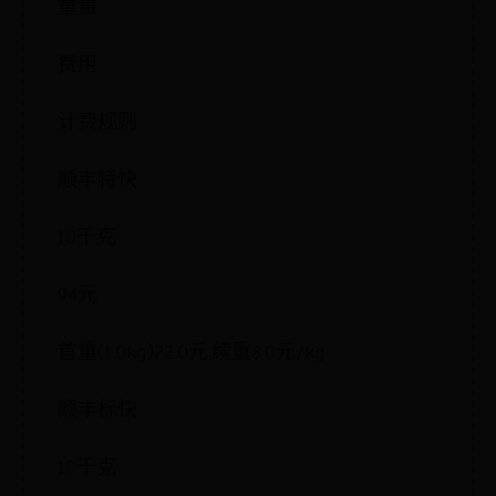
重量
费用
计费规则
顺丰特快
10千克
94元
首重(1.0kg)22.0元,续重8.0元/kg
顺丰标快
10千克