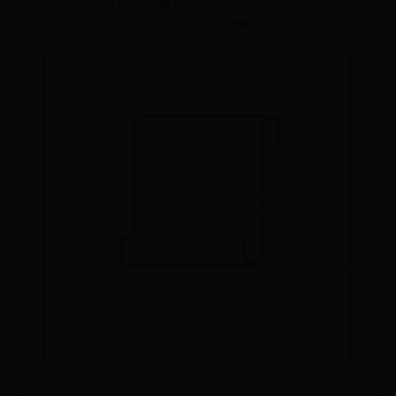
🏷️ 365双试投注是什么
📅 2025-07-22 11:18:11
✍️ admin
👀 9551
❤️ 476