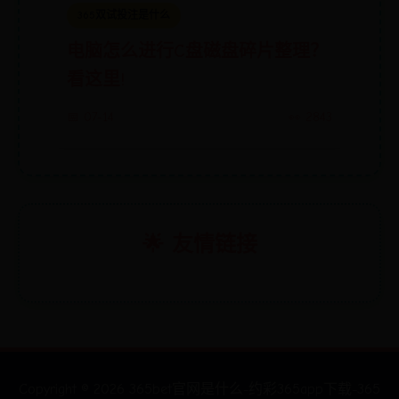
365双试投注是什么
电脑怎么进行C盘磁盘碎片整理？
看这里!
📅 07-14
👀 2843
🌟 友情链接
Copyright ©
2026
365bet官网是什么-约彩365app下载-365