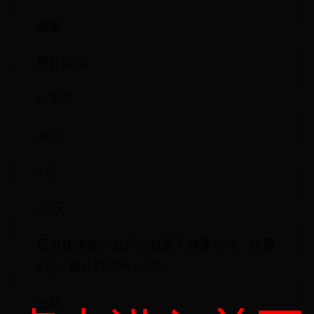
续重
预计时间
10千克
46元
4元
2-3天
百世快递在10公斤的包裹下首重46元，续重
4元，预计时间为2-3天。
总结：