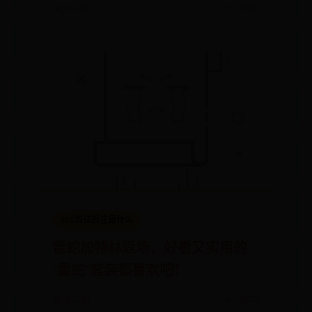
📅 07-16
👀 3981
365双试投注是什么
雷蛇加特林返场，好看又实用的
“雷蛇”套装都喜欢吧！
📅 07-21
👀 9873