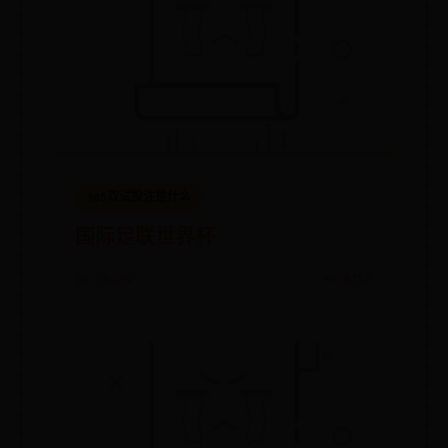
365双试投注是什么
国际足联世界杯
📅 06-29
👀 8158