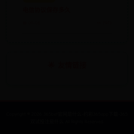
电信协议保存多久
📅 09-06
👀 2973
🌟 友情链接
Copyright ©
2026
365bet官网是什么-约彩365app下载-365
双试投注是什么 All Rights Reserved.