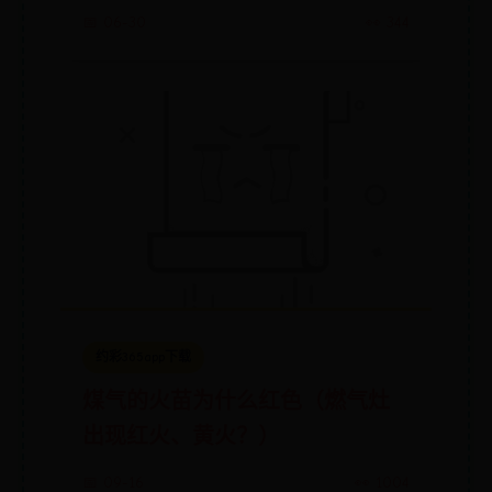
绍 迟东南乔一鸣为什么分手原因
📅 06-30
👀 344
真相揭秘
约彩365app下载
煤气的火苗为什么红色（燃气灶
出现红火、黄火？）
📅 09-16
👀 1004