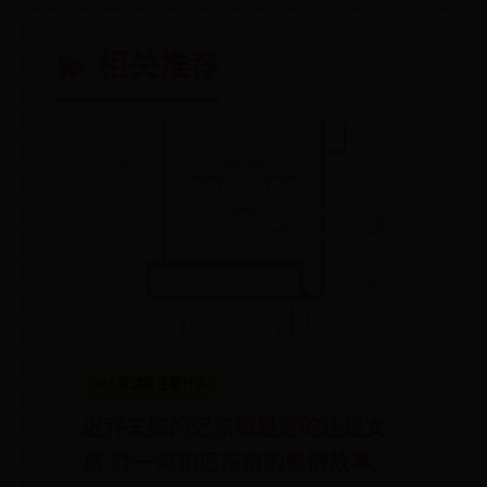
💫 相关推荐
365双试投注是什么
迟乔夫妇的迟东南是男的还是女
孩 乔一鸣和迟东南的爱情故事介