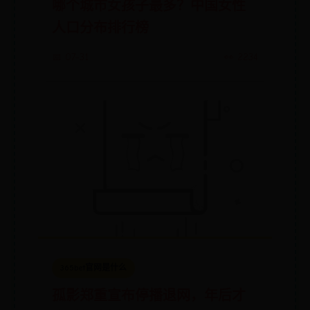
哪个城市女孩子最多？中国女性
人口分布排行榜
📅 07-31
👀 2234
365bet官网是什么
孤影郑重宣布停播退网，年后才