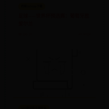
约彩365app下载
足球——世界杯预选赛：葡萄牙胜
爱尔兰
📅 08-31
👀 9924
365双试投注是什么