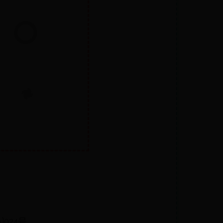
]024号