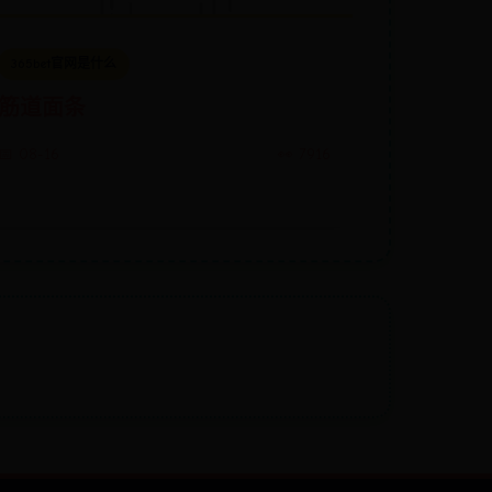
365bet官网是什么
筋道面条
📅 08-16
👀 7916